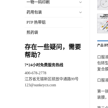
一物一码印刷
药用包装
PTP 热带铝
煎药袋
存在一些疑问，需要
产品详
帮助？
口服
包转
7*24小时免费服务热线
复合
400-678-2778
江苏省无锡新区硕放中通路99号
口服
123@sunkeycn.com
第一
装膜，