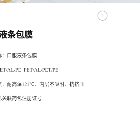
液条包膜
称：口服液条包膜
/AL/PE PET/AL/PET/PE
点：耐高温121℃、内层不吸附、抗挤压
已关联药包注册证号