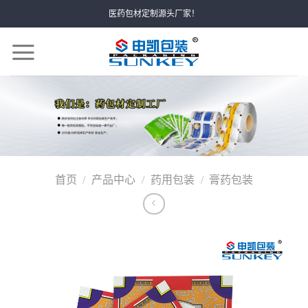
Skip
医药包材定制源头厂家！
to
content
首页
/
产品中心
/
药用包装
/
膏药包装