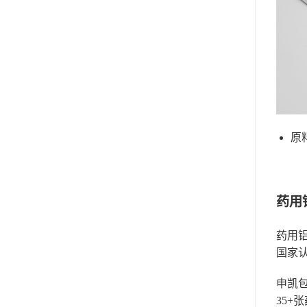
原
药用
药用
国家
申凯
35