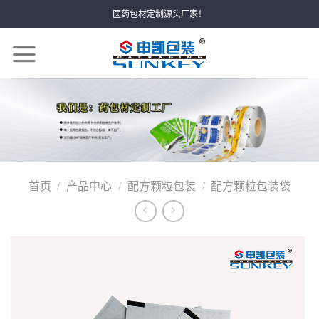
Skip
医药包材定制源头厂家！
to
content
首页
/
产品中心
/
配方颗粒包装
/
配方颗粒包装袋