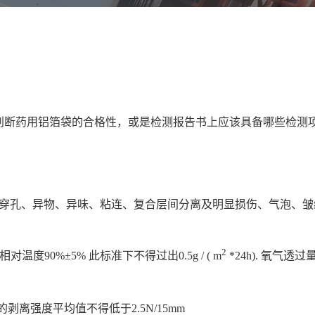
？
判断药用铝箔袋的合格性，或是检测报告书上应该具备哪些检测
有穿孔、异物、异味、粘连、复合层间分离及明显损伤、气泡、皱
2
度90%±5% 此标准下不得过出0.5g / ( m
*24h). 氧气透
剥离强度平均值不得低于2.5N/15mm