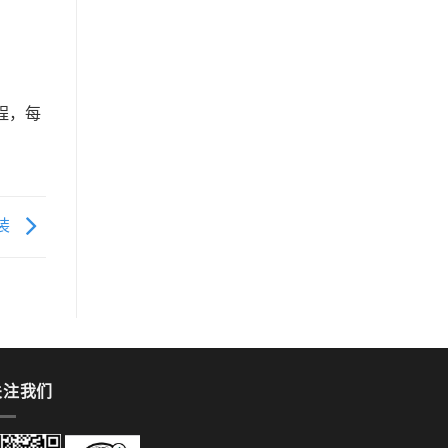
程，每
装
关注我们