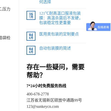
何选择
℃,压力
121℃耐高温口服液包装
16
7月
膜：高温杀菌后不发硬，
包装稳定性更重要
医用类包装的定制要点
04
箔袋检
8月
自动包装膜的简述
04
8月
存在一些疑问，需要
帮助？
7*24小时免费服务热线
400-678-2778
江苏省无锡新区硕放中通路99号
123@sunkeycn.com