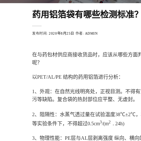
药用铝箔袋有哪些检测标准
发布时间:
2020年8月25日
作者:
ADMIN
在与药包材供应商接收货品时，应该从哪些方面
呢？
以PET/AL/PE 结构的药用铝箔进行分析：
1、外观：在自然光线明亮处，正视目测。不得
污等缺陷。复合袋的热封部位应平整、无虚封。
2、阻隔性：水蒸气透过量在试验温度38℃±2℃，相对温
3
2
等实验条件下，不得超过0.5cm
/(m
. 24h)
3、物理性能：PE层与AL层剥离强度 纵向、横向的