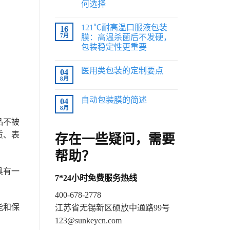
何选择
121℃耐高温口服液包装
16
7月
膜：高温杀菌后不发硬，
包装稳定性更重要
医用类包装的定制要点
04
8月
自动包装膜的简述
04
8月
品不被
质、表
存在一些疑问，需要
帮助？
具有一
7*24小时免费服务热线
400-678-2778
能和保
江苏省无锡新区硕放中通路99号
123@sunkeycn.com